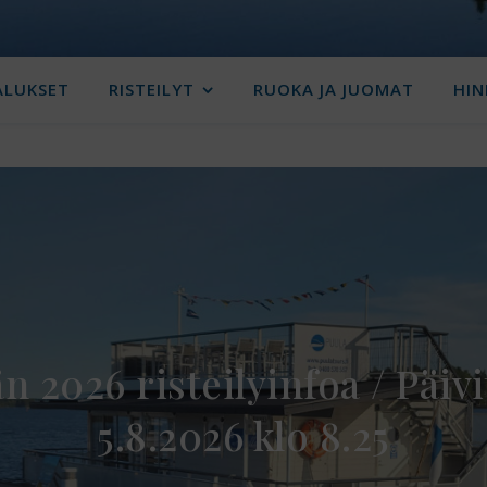
ALUKSET
RISTEILYT
RUOKA JA JUOMAT
HI
n 2026 risteilyinfoa / Päivi
5.8.2026 klo 8.25