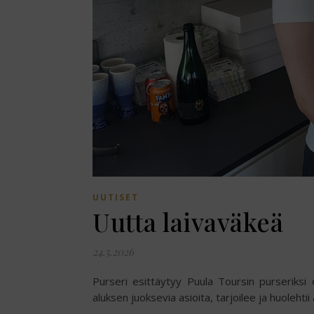
UUTISET
Uutta laivaväkeä
24.5.2026
Purseri esittäytyy Puula Toursin purseriksi 
aluksen juoksevia asioita, tarjoilee ja huolehtii