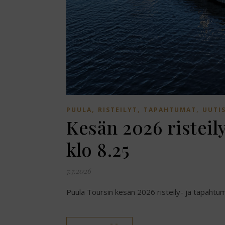
,
,
,
PUULA
RISTEILYT
TAPAHTUMAT
UUTI
Kesän 2026 risteily
klo 8.25
7.7.2026
Puula Toursin kesän 2026 risteily- ja tapahtuma