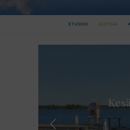
ETUSIVU
UUTISIA
Kesä