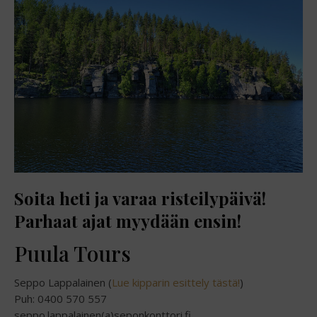
Soita heti ja varaa risteilypäivä!
Parhaat ajat myydään ensin!
Puula Tours
Seppo Lappalainen (
Lue kipparin esittely tästä!
)
Puh: 0400 570 557
seppo.lappalainen(a)seponkonttori.fi