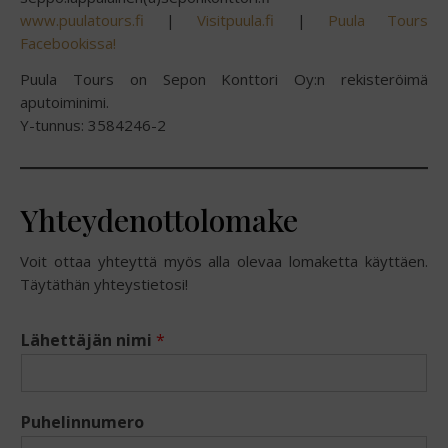
www.puulatours.fi
|
Visitpuula.fi
|
Puula Tours
Facebookissa!
Puula Tours on Sepon Konttori Oy:n rekisteröimä
aputoiminimi.
Y-tunnus: 3584246-2
Yhteydenottolomake
Voit ottaa yhteyttä myös alla olevaa lomaketta käyttäen.
Täytäthän yhteystietosi!
Lähettäjän nimi
*
Puhelinnumero