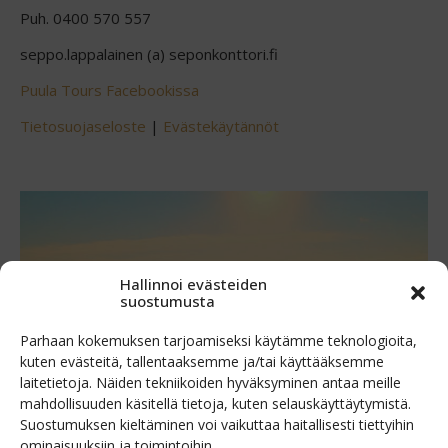
Puh. 0400 570 557
seppo.lappalainen (a) seponkonttori.fi
Puula Tours Facebookissa
Tietosuojaseloste
|
Evästekäytännöt
Hallinnoi evästeiden
suostumusta
Parhaan kokemuksen tarjoamiseksi käytämme teknologioita,
kuten evästeitä, tallentaaksemme ja/tai käyttääksemme
laitetietoja. Näiden tekniikoiden hyväksyminen antaa meille
mahdollisuuden käsitellä tietoja, kuten selauskäyttäytymistä.
Suostumuksen kieltäminen voi vaikuttaa haitallisesti tiettyihin
ominaisuuksiin ja toimintoihin.