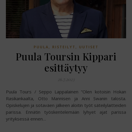
,
,
PUULA
RISTEILYT
UUTISET
Puula Toursin Kippari
esittäytyy
26.7.2023
Puula Tours / Seppo Lappalainen ”Olen kotoisin Hokan
Rasikankaalta, Otto Mannisen ja Anni Swanin talosta.
Opiskelujen ja sotaväen jälkeen aloitin työt säteilylaitteiden
parissa. Ennätin työskentelemään lyhyet ajat parissa
yrityksessä ennen…