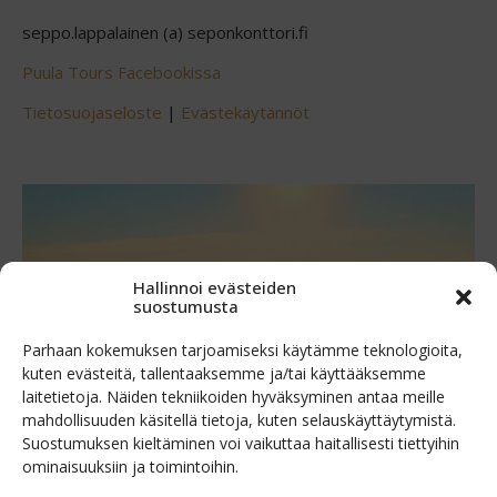
seppo.lappalainen (a) seponkonttori.fi
Puula Tours Facebookissa
Tietosuojaseloste
|
Evästekäytännöt
Hallinnoi evästeiden
suostumusta
Parhaan kokemuksen tarjoamiseksi käytämme teknologioita,
kuten evästeitä, tallentaaksemme ja/tai käyttääksemme
laitetietoja. Näiden tekniikoiden hyväksyminen antaa meille
mahdollisuuden käsitellä tietoja, kuten selauskäyttäytymistä.
Suostumuksen kieltäminen voi vaikuttaa haitallisesti tiettyihin
ominaisuuksiin ja toimintoihin.