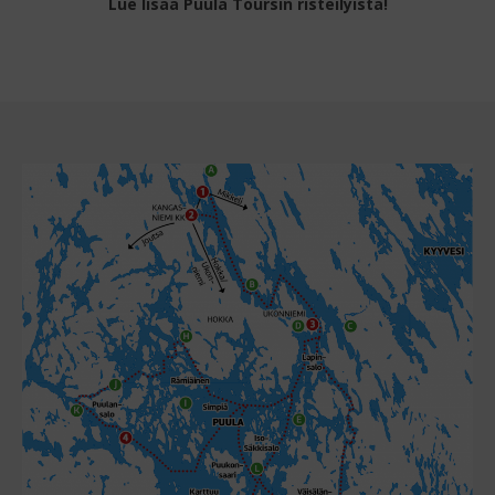
Lue lisää Puula Toursin risteilyistä!