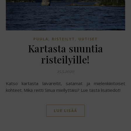
,
,
PUULA
RISTEILYT
UUTISET
Kartasta suuntia
risteilyille!
15.5.2020
Katso kartasta laivareitit, satamat ja mielenkiintoiset
kohteet. Mikä reitti Sinua miellyttäisi? Lue tästä lisätiedot!
LUE LISÄÄ