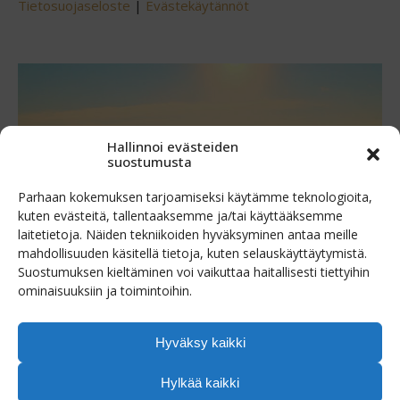
Tietosuojaseloste
|
Evästekäytännöt
Hallinnoi evästeiden
suostumusta
Parhaan kokemuksen tarjoamiseksi käytämme teknologioita,
kuten evästeitä, tallentaaksemme ja/tai käyttääksemme
laitetietoja. Näiden tekniikoiden hyväksyminen antaa meille
mahdollisuuden käsitellä tietoja, kuten selauskäyttäytymistä.
Suostumuksen kieltäminen voi vaikuttaa haitallisesti tiettyihin
ominaisuuksiin ja toimintoihin.
Avaa risteilyhinnasto tästä!
Hyväksy kaikki
Hylkää kaikki
© PuulaTours 2024